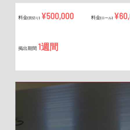
¥500,000
¥60
料金
料金
(買切り)
(ロール)
1週間
掲出期間