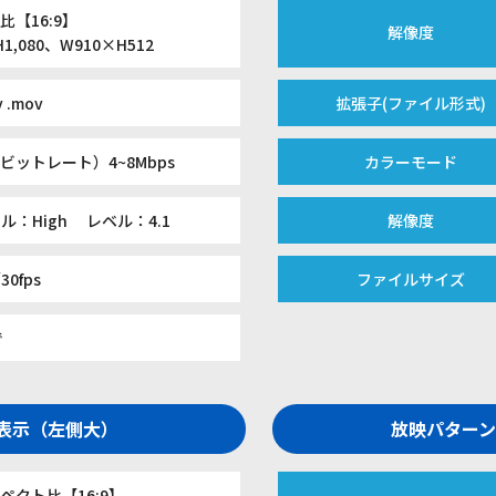
比【16:9】
解像度
H1,080、W910×H512
v .mov
拡張子(ファイル形式)
ビットレート）4~8Mbps
カラーモード
ル：High レベル：4.1
解像度
30fps
ファイルサイズ
で
別表示（左側大）
放映パターン
ペクト比【16:9】