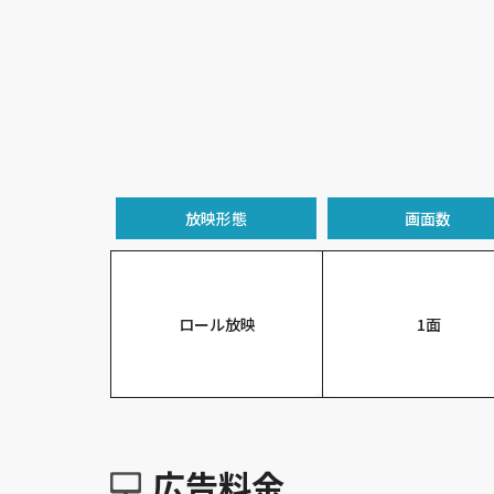
放映形態
画面数
ロール放映
1面
広告料金