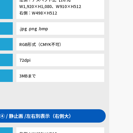
W1,920×H1,080、W910×H512
右側：W498×H512
.jpg .png .bmp
RGB形式（CMYK不可）
72dpi
3MBまで
④ / 静止画 /左右別表示（右側大）