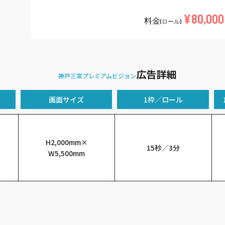
¥80,000
料金
(ロール)
広告詳細
神戸三宮プレミアムビジョン
画面サイズ
1枠／ロール
H2,000mm×
15秒／3分
W5,500mm