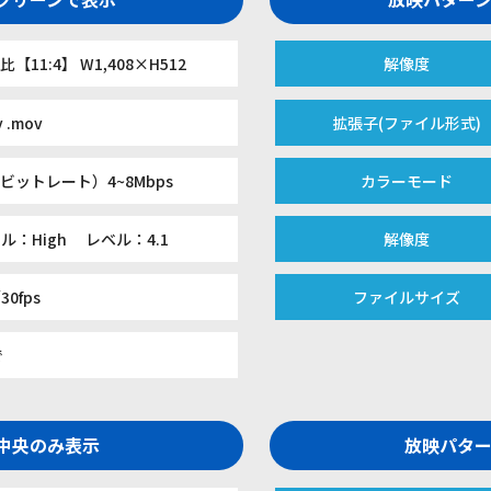
【11:4】 W1,408×H512
解像度
v .mov
拡張子(ファイル形式)
ビットレート）4~8Mbps
カラーモード
ル：High レベル：4.1
解像度
30fps
ファイルサイズ
で
面中央のみ表示
放映パター