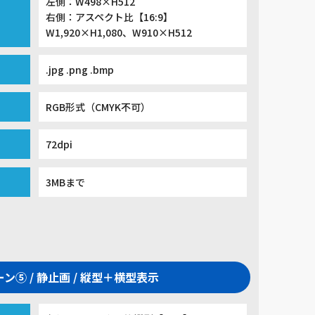
左側：W498×H512
右側：アスペクト比【16:9】
W1,920×H1,080、W910×H512
.jpg .png .bmp
RGB形式（CMYK不可）
72dpi
3MBまで
ン⑤ / 静止画 / 縦型＋横型表示