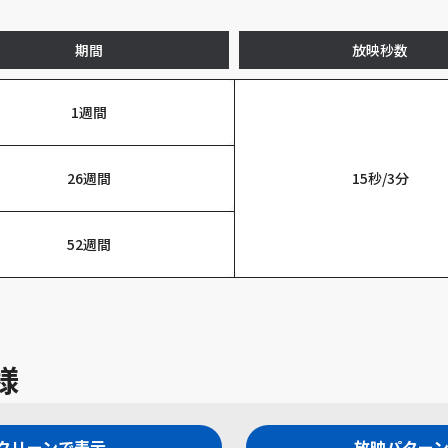
期間
放映秒数
1週間
26週間
15秒/3分
52週間
様
スクリーンで表示
放映パターン