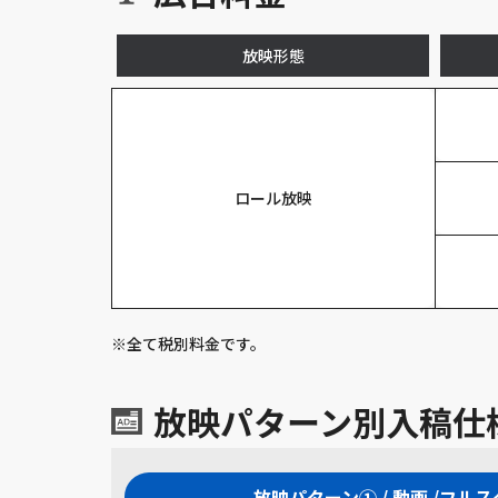
放映形態
ロール放映
※全て税別料⾦です。
放映パターン別入稿仕
放映パターン① / 動画 /フル