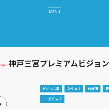
MENU
神戸三宮プレミアムビジョ
ビジネス層
女性向け
若年層
観
300万円以下
急