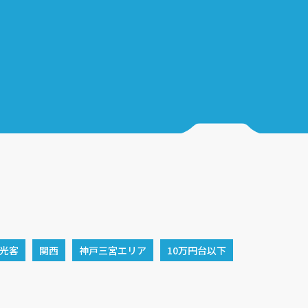
ン
光客
関西
神戸三宮エリア
10万円台以下