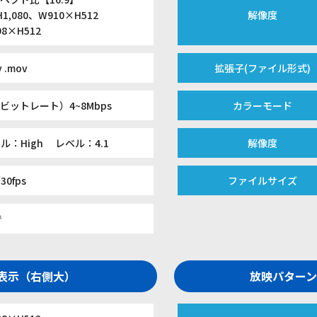
H1,080、W910×H512
解像度
8×H512
v .mov
拡張子(ファイル形式)
ビットレート）4~8Mbps
カラーモード
ル：High レベル：4.1
解像度
30fps
ファイルサイズ
で
別表示（右側大）
放映パターン