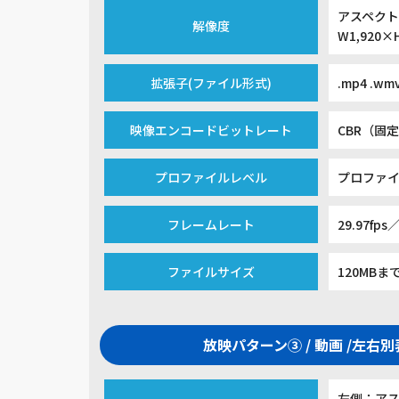
アスペクト
解像度
W1,920×
拡張子(ファイル形式)
.mp4 .wm
映像エンコードビットレート
CBR（固定
プロファイルレベル
プロファイ
フレームレート
29.97fps／
ファイルサイズ
120MBま
放映パターン③ / 動画 /左右
左側：アス