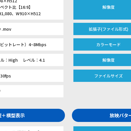
8×H512
ペクト比【16:9】
解像度
H1,080、W910×H512
v .mov
拡張子(ファイル形式)
ビットレート）4~8Mbps
カラーモード
ル：High レベル：4.1
解像度
30fps
ファイルサイズ
で
縦型＋横型表示
放映パター