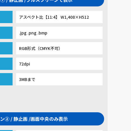
アスペクト比【11:4】 W1,408×H512
.jpg .png .bmp
RGB形式（CMYK不可）
72dpi
3MBまで
ン② / 静止画 /画面中央のみ表示