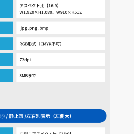
アスペクト比【16:9】
W1,920×H1,080、W910×H512
.jpg .png .bmp
RGB形式（CMYK不可）
72dpi
3MBまで
③ / 静止画 /左右別表示（左側大）
左側：アスペクト比【16:9】