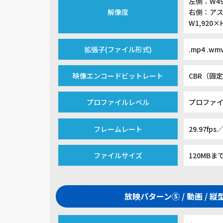
左側：W49
解像度
右側：アス
W1,920×
拡張子(ファイル形式)
.mp4 .wm
映像エンコードビットレート
CBR（固定
プロファイルレベル
プロファイ
フレームレート
29.97fps／
ファイルサイズ
120MBま
放映パターン⑤ / 動画 / 