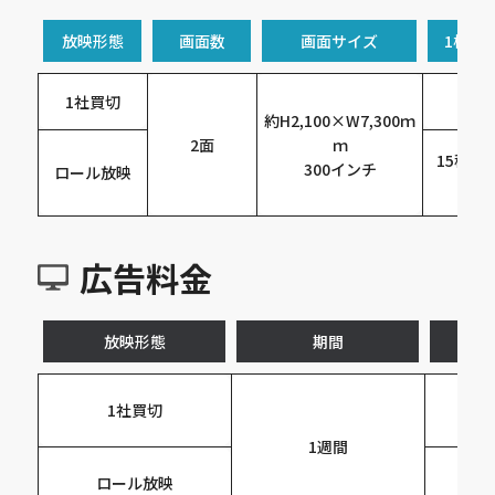
放映形態
画面数
画面サイズ
1枠／
1社買切
最大
約H2,100×W7,300ｍ
2面
ｍ
15秒／
300インチ
ロール放映
広告料金
放映形態
期間
1社買切
1週間
ロール放映
15