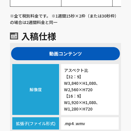
※全て税別料⾦です。 ※1週間15秒×2枠（または30秒枠）
の場合は2週間料金と同一
入稿仕様
動画コンテンツ
アスペクト比
【32：9】
W3,840×H1,080、
解像度
W2,560×H720
【16：9】
W1,920×H1,080、
W1,280×H720
拡張子(ファイル形式)
.mp4 .wmv