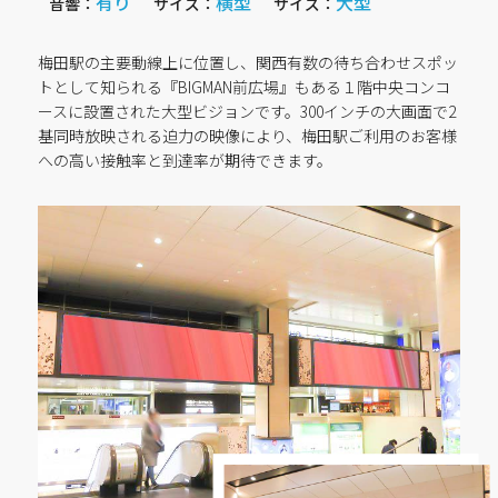
有り
横型
大型
音響：
サイズ：
サイズ：
梅田駅の主要動線上に位置し、関西有数の待ち合わせスポッ
トとして知られる『BIGMAN前広場』もある１階中央コンコ
ースに設置された大型ビジョンです。300インチの大画面で2
基同時放映される迫力の映像により、梅田駅ご利用のお客様
への高い接触率と到達率が期待できます。