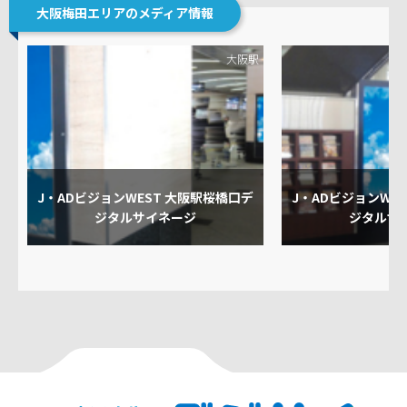
大阪梅田エリアのメディア情報
大阪駅
J・ADビジョンWEST 大阪駅桜橋口デ
J・ADビジョンWE
ジタルサイネージ
ジタルサ