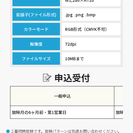
拡張子(ファイル形式)
.jpg .png .bmp
カラーモード
RGB形式（CMYK不可）
解像度
72dpi
ファイルサイズ
10MBまで
申込受付
一般申込
放映月の6ヶ月前・第1営業日
放映月の
２基同時放映です。放映パターンは別途お問い合わせください。