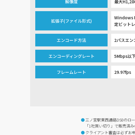
解像度
最大H1,2
Windows 
拡張子(ファイル形式)
定ビット
エンコード方法
2パスエン
エンコーディングレート
5Mbps以
フレームレート
29.97fps
三ノ宮駅東西通路DS8のロ
「1社買い切り」で販売済み
クライアント審査は必ずお