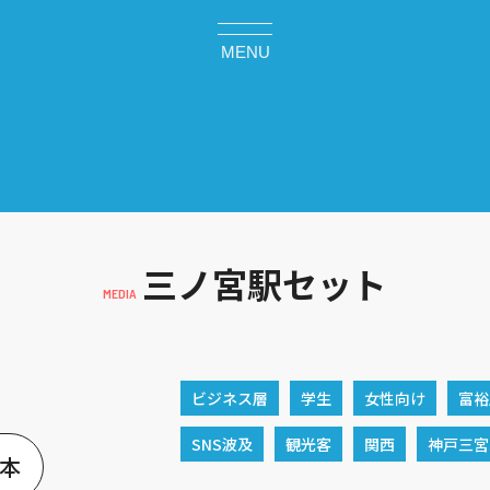
MENU
三ノ宮駅セット
ビジネス層
学生
女性向け
富裕
SNS波及
観光客
関西
神戸三宮
日本