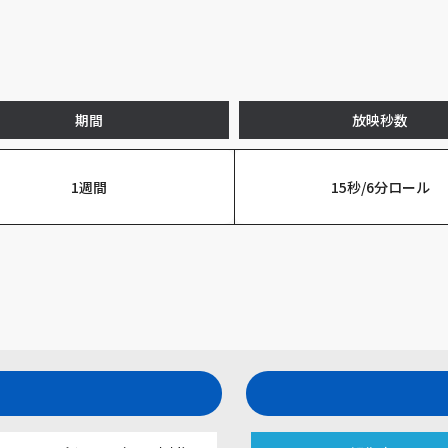
期間
放映秒数
1週間
15秒/6分ロール