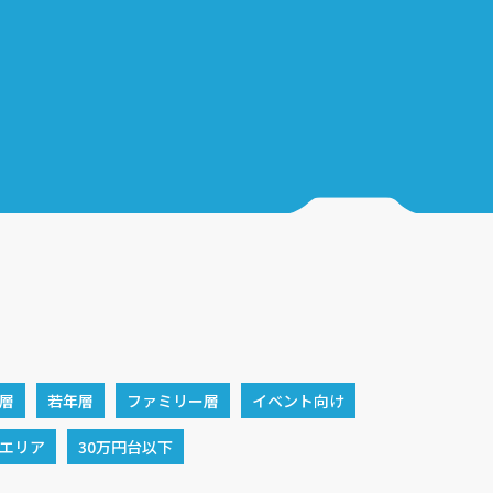
層
若年層
ファミリー層
イベント向け
エリア
30万円台以下