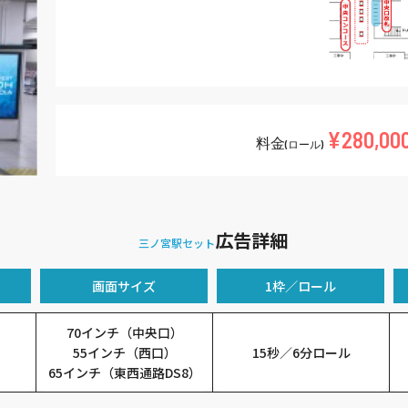
¥280,00
料金
(ロール)
広告詳細
三ノ宮駅セット
画面サイズ
1枠／ロール
70インチ（中央口）
55インチ（西口）
15秒／6分ロール
65インチ（東西通路DS8）