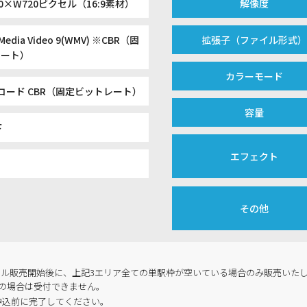
80×W720ピクセル（16:9素材）
解像度
Media Video 9(WMV) ※CBR（固
拡張子（ファイル形式
レート）
カラーモード
コード CBR（固定ビットレート）
容量
下
エフェクト
その他
ール販売開始後に、上記3エリア全ての単駅枠が空いている場合のみ販売いたし
の場合は受付できません。
申込前に完了してください。