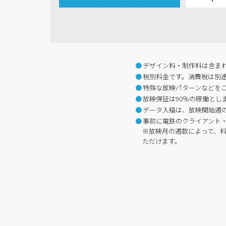
デザイン料・制作料は含ま
税別料金です。消費税は別
特殊な放映パターンなどを
放映保証は90％の稼働とし
データ入稿は、放映開始週
事前に電鉄のクライアント
※放映月の週数によって、
ただけます。