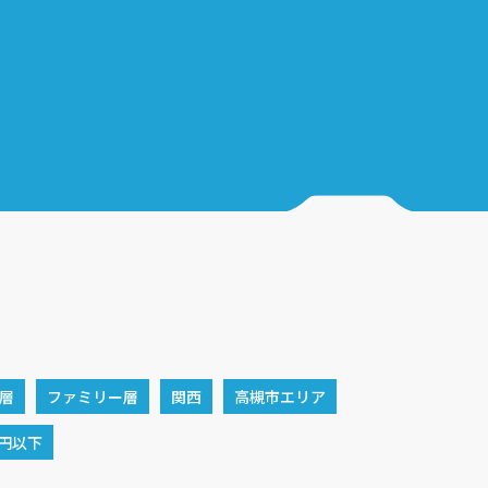
層
ファミリー層
関西
高槻市エリア
万円以下