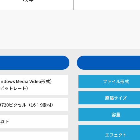
ndows Media Video形式）
ファイル形式
定ビットレート）
原稿サイズ
×W720ピクセル（16：9素材）
容量
s以下
エフェクト