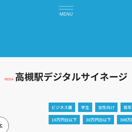
MENU
高槻駅デジタルサイネージ
ビジネス層
学生
女性向け
若年
10万円台以下
30万円台以下
300
本