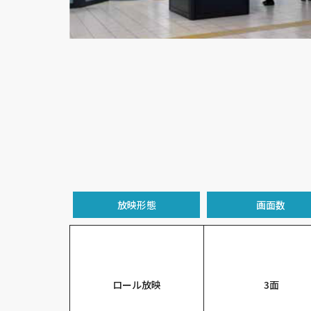
放映形態
画面数
ロール放映
3面