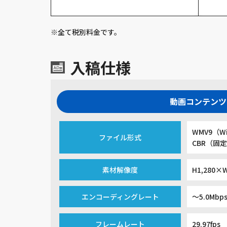
※全て税別料⾦です。
入稿仕様
動画コンテンツ
WMV9（Wi
ファイル形式
CBR（固
素材解像度
H1,280
エンコーディングレート
～5.0Mbp
フレームレート
29.97fps