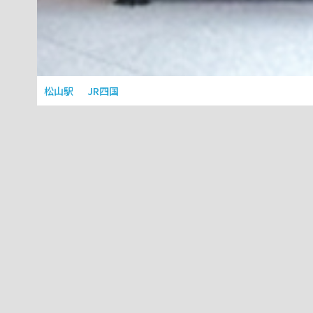
松山駅
JR四国