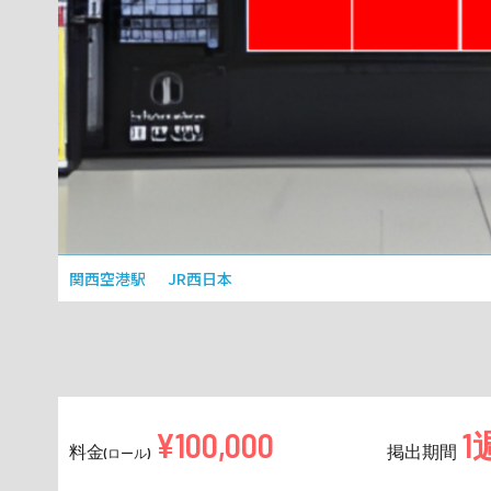
関西空港駅
JR西日本
¥100,000
1
料金
掲出期間
(ロール)