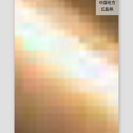
中国地方
若年層
ファミリー層
イベント向け
広島県
SNS波及
観光客
予算で探す
10万円台以下
30万円台以下
50万円台以下
100万円台以下
300万円以下
500万円以下
800万円以上
800万円未満
エリアで探す
関西
大阪梅田エリア
大阪ミナミエリア