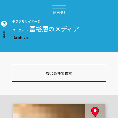
MENU
デジタルサイネージ
富裕層のメディア
ターゲット
富裕層
複合条件で検索
ターゲットで探す
ビジネス層
学生
女性向け
富裕層