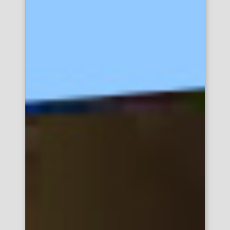
サイズで探す
放映形態で探す
縦型
横型
1社買切り
大型
ロール放映
検索