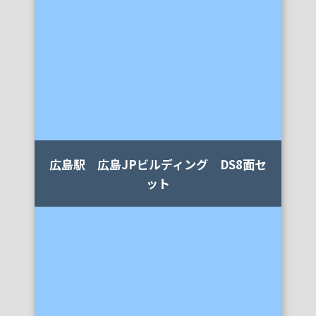
岡山県
広島県
四国
香川県（高松）
徳島県
愛媛県（松山）
高知県
広島駅 広島JPビルディング DS8面セ
九州
ット
博多エリア
音響で探す
期間で探す
有り
無し
短期
長期