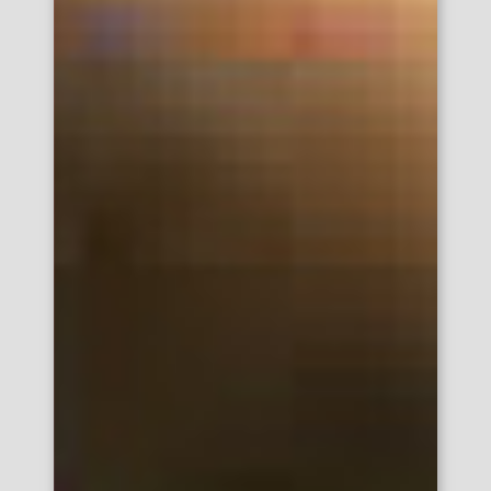
SCROLL
新大阪エリア
淀屋橋・本町エリア
天王寺エリア
大阪京橋エリア
谷町エリア
なかもずエリア
枚方市エリア
高槻市エリア
神戸三宮エリア
兵庫県（三宮以外）
京都府
奈良県
滋賀県
和歌山県
関東
東京エリア
新宿エリア
品川エリア
千葉県
秋葉原エリア
埼玉県
新橋エリア
上野エリア