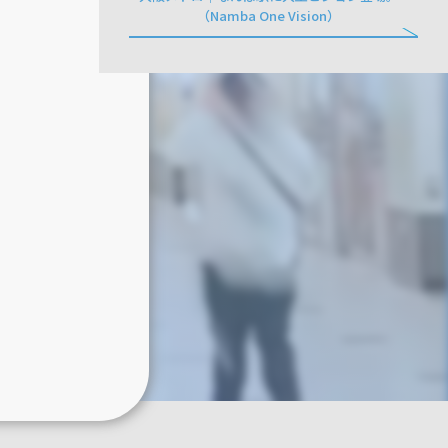
（Namba One Vision）