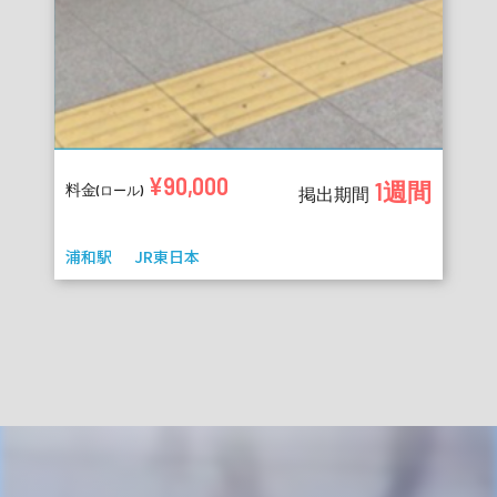
¥90,000
1週間
料金
(ロール)
掲出期間
浦和駅
JR東日本