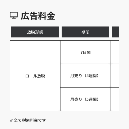
広告料金
放映形態
期間
7日間
月売り（4週間）
ロール放映
月売り（5週間）
※全て税別料⾦です。