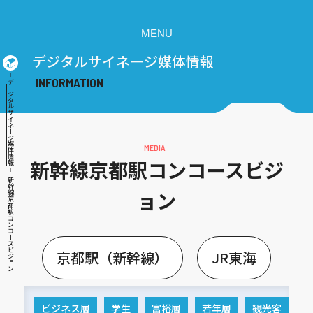
MENU
デジタルサイネージ媒体情報
デジタルサイネージ媒体情報
新幹線京都駅コンコースビジ
新幹線京都駅コンコースビジョン
ョン
京都駅（新幹線）
JR東海
ビジネス層
学生
富裕層
若年層
観光客
関