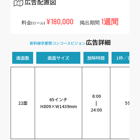
広告配置図
¥180,000
1週間
料金
掲出期間
(ロール)
広告詳細
新幹線京都駅コンコースビジョン
画面数
画面サイズ
放映時間
1枠／ロー
6:00
65インチ
22面
|
5分
H809×W1439mm
24:00