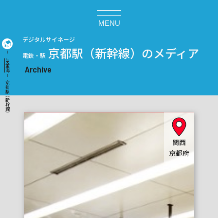
MENU
デジタルサイネージ
京都駅（新幹線）のメディア
電鉄・駅
JR東海
京都駅（新幹線）
関西
京都府